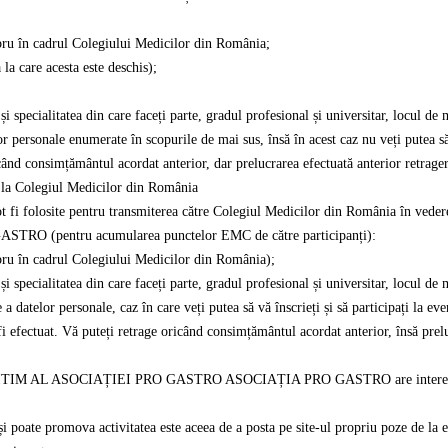
bru în cadrul Colegiului Medicilor din România;
la care acesta este deschis);
 și specialitatea din care faceți parte, gradul profesional și universitar, locul de
or personale enumerate în scopurile de mai sus, însă în acest caz nu veți putea să 
onsimțământul acordat anterior, dar prelucrarea efectuată anterior retrageri
ra la Colegiul Medicilor din România
t fi folosite pentru transmiterea către Colegiul Medicilor din România în veder
ASTRO (pentru acumularea punctelor EMC de către participanți):
ru în cadrul Colegiului Medicilor din România);
 și specialitatea din care faceți parte, gradul profesional și universitar, locul de
are a datelor personale, caz în care veți putea să vă înscrieți și să participaț
 efectuat. Vă puteți retrage oricând consimțământul acordat anterior, însă prel
L ASOCIAȚIEI PRO GASTRO ASOCIAȚIA PRO GASTRO are interesul legim d
te promova activitatea este aceea de a posta pe site-ul propriu poze de la ev