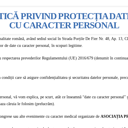
TICĂ PRIVIND PROTECȚIA DA
CU CARACTER PERSONAL
nalitate română, având sediul social în Strada Porțile De Fier Nr. 48, Ap. 13, Cl
or de date cu caracter personal, în scopuri legitime.
cu respectarea prevederilor Regulamentului (UE) 2016/679 (denumit în continu
n condiții care să asigure confidențialitatea și securitatea datelor personale, pre
ersonal, vă vom explica, pe scurt, atât ce înseamnă “date cu caracter personal” 
 baza căruia le folosim (prelucrăm).
congrese sau alte evenimente cu caracter medical organizate de
ASOCIAȚIA P