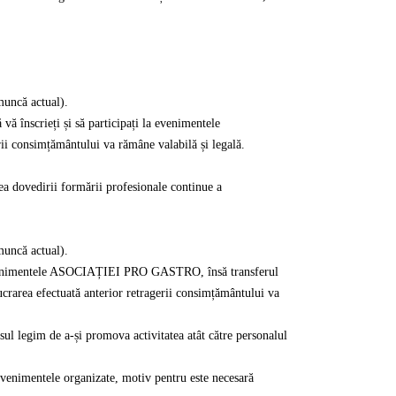
 muncă actual).
vă înscrieți și să participați la evenimentele
i consimțământului va rămâne valabilă și legală.
ea dovedirii formării profesionale continue a
 muncă actual).
i la evenimentele ASOCIAȚIEI PRO GASTRO, însă transferul
ucrarea efectuată anterior retragerii consimțământului va
e a-și promova activitatea atât către personalul
enimentele organizate, motiv pentru este necesară