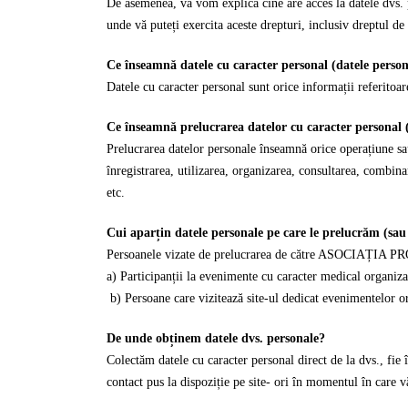
De asemenea, vă vom explica cine are acces la datele dvs. p
unde vă puteți exercita aceste drepturi, inclusiv dreptul d
Ce înseamnă datele cu caracter personal (datele person
Datele cu caracter personal sunt orice informații referitoare
Ce înseamnă prelucrarea datelor cu caracter personal 
Prelucrarea datelor personale înseamnă orice operațiune sau
înregistrarea, utilizarea, organizarea, consultarea, combina
etc.
Cui aparțin datele personale pe care le prelucrăm (sau
Persoanele vizate de prelucrarea de către ASOCIAȚIA PRO
a) Participanții la evenimente cu caracter medical or
b) Persoane care vizitează site-ul dedicat evenimente
De unde obținem datele dvs. personale?
Colectăm datele cu caracter personal direct de la dvs., fie
contact pus la dispoziție pe site- ori în momentul în ca