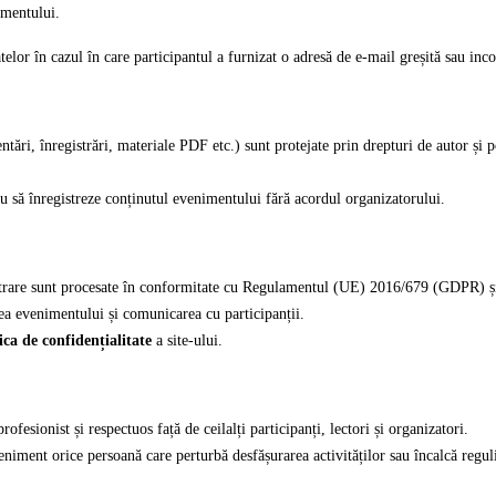
imentului.
elor în cazul în care participantul a furnizat o adresă de e-mail greșită sau inc
ări, înregistrări, materiale PDF etc.) sunt protejate prin drepturi de autor și po
au să înregistreze conținutul evenimentului fără acordul organizatorului.
strare sunt procesate în conformitate cu Regulamentul (UE) 2016/679 (GDPR) și 
rea evenimentului și comunicarea cu participanții.
ica de confidențialitate
a site-ului.
fesionist și respectuos față de ceilalți participanți, lectori și organizatori.
eniment orice persoană care perturbă desfășurarea activităților sau încalcă regul