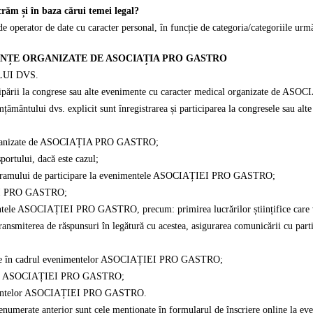
crăm și în baza cărui temei legal?
rator de date cu caracter personal, în funcție de categoria/categoriile următ
RINȚE ORGANIZATE DE ASOCIAȚIA PRO GASTRO
UI DVS.
articipării la congrese sau alte evenimente cu caracter medical organizate de
mțământului dvs. explicit sunt înregistrarea și participarea la congresele sau al
e organizate de ASOCIAȚIA PRO GASTRO;
sportului, dacă este cazul;
programului de participare la evenimentele ASOCIAȚIEI PRO GASTRO;
ȚIEI PRO GASTRO;
mentele ASOCIAȚIEI PRO GASTRO, precum: primirea lucrărilor științifice care
nsmiterea de răspunsuri în legătură cu acestea, asigurarea comunicării cu partic
ținute în cadrul evenimentelor ASOCIAȚIEI PRO GASTRO;
ntele ASOCIAȚIEI PRO GASTRO;
venimentelor ASOCIAȚIEI PRO GASTRO.
ile enumerate anterior sunt cele menționate în formularul de înscriere onlin