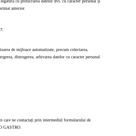
legătură cu prelucrarea datelor dvs. cu caracter personal și
primat anterior.
ct.
ilizarea de mijloace automatizate, precum colectarea,
tergerea, distrugerea, arhivarea datelor cu caracter personal
în care ne contactați prin intermediul formularului de
A PRO GASTRO.