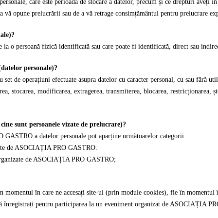
ersonale, care este perioada de stocare a datelor, precum și ce drepturi aveți în 
e a vă opune prelucrării sau de a vă retrage consimțământul pentru prelucrare ex
ale)?
 la o persoană fizică identificată sau care poate fi identificată, direct sau indire
(datelor personale)?
 set de operațiuni efectuate asupra datelor cu caracter personal, cu sau fără ut
rea, stocarea, modificarea, extragerea, transmiterea, blocarea, restricționarea, ș
 cine sunt persoanele vizate de prelucrare)?
 GASTRO a datelor personale pot aparține următoarelor categorii:
ganizate de ASOCIAȚIA PRO GASTRO.
lor organizate de ASOCIAȚIA PRO GASTRO;
 în momentul în care ne accesați site-ul (prin module cookies), fie în momentul 
re vă înregistrați pentru participarea la un eveniment organizat de ASOCIAȚI