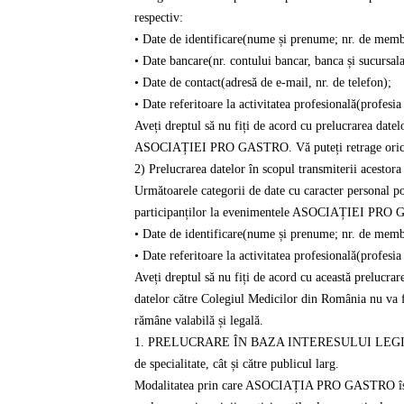
respectiv:
• Date de identificare(nume și prenume; nr. de mem
• Date bancare(nr. contului bancar, banca și sucursala 
• Date de contact(adresă de e-mail, nr. de telefon);
• Date referitoare la activitatea profesională(profesia
Aveți dreptul să nu fiți de acord cu prelucrarea datel
ASOCIAȚIEI PRO GASTRO. Vă puteți retrage oricând c
2) Prelucrarea datelor în scopul transmiterii acesto
Următoarele categorii de date cu caracter personal po
participanților la evenimentele ASOCIAȚIEI PRO G
• Date de identificare(nume și prenume; nr. de memb
• Date referitoare la activitatea profesională(profesia
Aveți dreptul să nu fiți de acord cu această prelucr
datelor către Colegiul Medicilor din România nu va fi
rămâne valabilă și legală.
1. PRELUCRARE ÎN BAZA INTERESULUI LEGITIM A
de specialitate, cât și către publicul larg.
Modalitatea prin care ASOCIAȚIA PRO GASTRO își poa