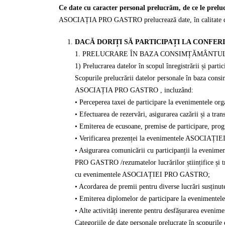
Ce date cu caracter personal prelucrăm, de ce le prelu
ASOCIAȚIA PRO GASTRO prelucrează date, în calitate de ope
DACĂ DORIȚI SĂ PARTICIPAȚI LA CONFE
1. PRELUCRARE ÎN BAZA CONSIMȚĂMÂNTUL
1) Prelucrarea datelor în scopul înregistrării și p
Scopurile prelucrării datelor personale în baza consi
ASOCIAȚIA PRO GASTRO , incluzând:
• Perceperea taxei de participare la evenimentel
• Efectuarea de rezervări, asigurarea cazării și a tran
• Emiterea de ecusoane, premise de participare, 
• Verificarea prezenței la evenimentele ASOCIA
• Asigurarea comunicării cu participanții la eveni
PRO GASTRO /rezumatelor lucrărilor științifice și tra
cu evenimentele ASOCIAȚIEI PRO GASTRO;
• Acordarea de premii pentru diverse lucrări sus
• Emiterea diplomelor de participare la evenime
• Alte activități inerente pentru desfășurarea e
Categoriile de date personale prelucrate în scopur