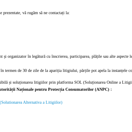
le prezentate, vă rugăm să ne contactați la:
t și organizator în legătură cu înscrierea, participarea, plățile sau alte aspecte
în termen de 30 de zile de la apariția litigiului, părțile pot apela la instanțele 
ibilă și soluționarea litigiilor prin platforma SOL (Soluționarea Online a Litigii
torității Naționale pentru Protecția Consumatorilor (ANPC) :
ionarea Alternativa a Litigiilor)