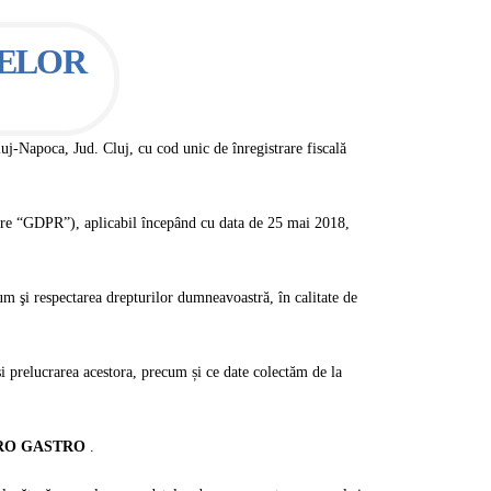
TELOR
uj-Napoca, Jud. Cluj, cu cod unic de înregistrare fiscală
are “GDPR”), aplicabil începând cu data de 25 mai 2018,
cum şi respectarea drepturilor dumneavoastră, în calitate de
și prelucrarea acestora, precum și ce date colectăm de la
RO GASTRO
.