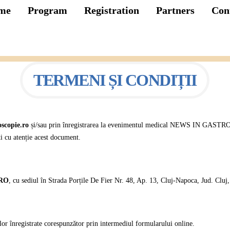
me
Program
Registration
Partners
Con
TERMENI ȘI CONDIȚII
scopie.ro
și/sau prin înregistrarea la evenimentul medical NEWS IN GASTR
ți cu atenție acest document.
RO
, cu sediul în Strada Porțile De Fier Nr. 48, Ap. 13, Cluj-Napoca, Jud. Cluj
lor înregistrate corespunzător prin intermediul formularului online.