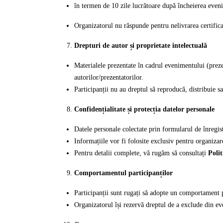
în termen de 10 zile lucrătoare după încheierea even
Organizatorul nu răspunde pentru nelivrarea certificat
Drepturi de autor și proprietate intelectuală
Materialele prezentate în cadrul evenimentului (prezent
autorilor/prezentatorilor.
Participanții nu au dreptul să reproducă, distribuie s
Confidențialitate și protecția datelor personale
Datele personale colectate prin formularul de înregi
Informațiile vor fi folosite exclusiv pentru organiza
Pentru detalii complete, vă rugăm să consultați
Polit
Comportamentul participanților
Participanții sunt rugați să adopte un comportament pro
Organizatorul își rezervă dreptul de a exclude din ev