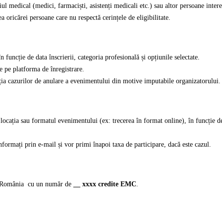
 medical (medici, farmaciști, asistenți medicali etc.) sau altor persoane interesa
a oricărei persoane care nu respectă cerințele de eligibilitate.
în funcție de data înscrierii, categoria profesională și opțiunile selectate.
e pe platforma de înregistrare.
ția cazurilor de anulare a evenimentului din motive imputabile organizatorului.
 locația sau formatul evenimentului (ex: trecerea în format online), în funcție 
informați prin e-mail și vor primi înapoi taxa de participare, dacă este cazul.
in România cu un număr de
__ xxxx credite EMC
.