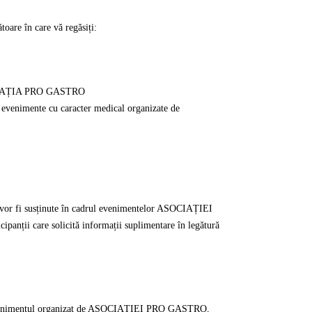
oare în care vă regăsiți:
 ASOCIAȚIA PRO GASTRO
te evenimente cu caracter medical organizate de
 vor fi susținute în cadrul evenimentelor ASOCIAȚIEI
ipanții care solicită informații suplimentare în legătură
e la evenimentul organizat de ASOCIAȚIEI PRO GASTRO,