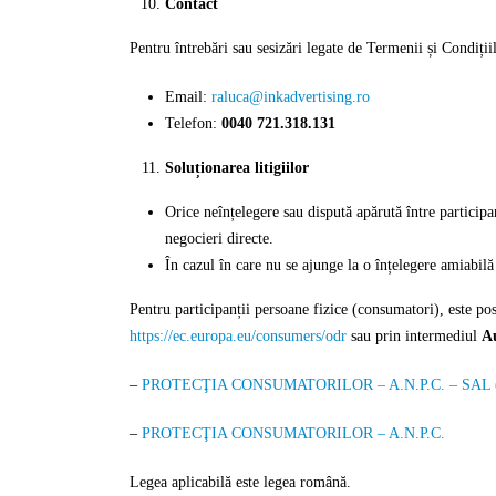
Contact
Pentru întrebări sau sesizări legate de Termenii și Condiții
Email:
raluca@inkadvertising.ro
Telefon:
0040 721.318.131
Soluționarea litigiilor
Orice neînțelegere sau dispută apărută între participan
negocieri directe.
În cazul în care nu se ajunge la o înțelegere amiabilă 
Pentru participanții persoane fizice (consumatori), este pos
https://ec.europa.eu/consumers/odr
sau prin intermediul
Au
–
PROTECŢIA CONSUMATORILOR – A.N.P.C. – SAL (Solut
–
PROTECŢIA CONSUMATORILOR – A.N.P.C.
Legea aplicabilă este legea română.